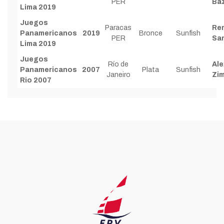
PER
Ba
Lima 2019
Juegos
Paracas
Re
Panamericanos
2019
Bronce
Sunfish
PER
San
Lima 2019
Juegos
Río de
Al
Panamericanos
2007
Plata
Sunfish
Janeiro
Zi
Rio 2007